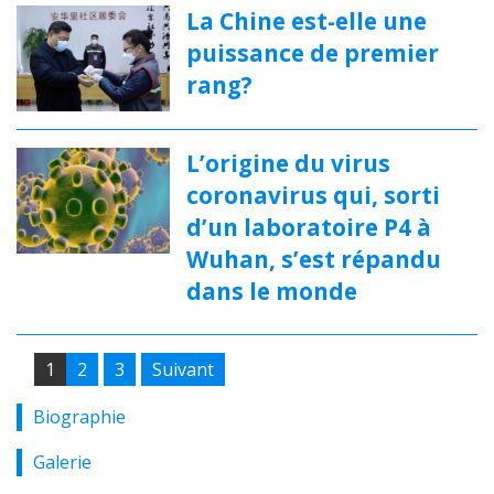
La Chine est-elle une
puissance de premier
rang?
L’origine du virus
coronavirus qui, sorti
d’un laboratoire P4 à
Wuhan, s’est répandu
dans le monde
Pagination
1
2
3
Suivant
des
Biographie
publications
Galerie