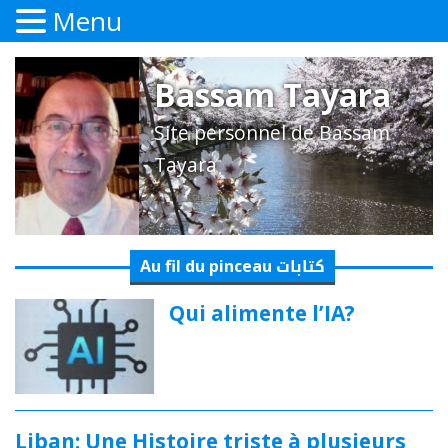
Menu
Bassam Tayara
Site personnel de Bassam
Tayara
Au fil du pinceau كتابات
Qui alimente l’IA?
Liban: Une Histoire triste à plusieurs