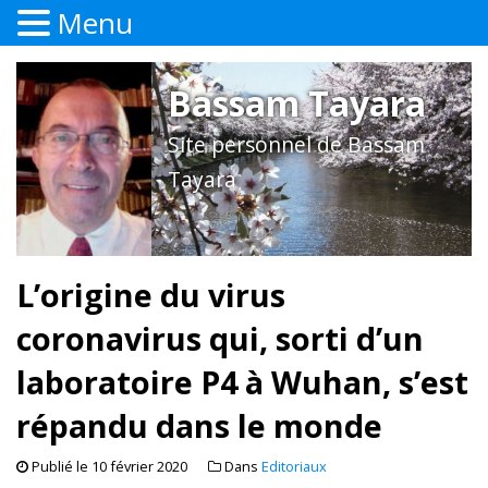
Menu
Bassam Tayara
Site personnel de Bassam
Tayara
L’origine du virus
coronavirus qui, sorti d’un
laboratoire P4 à Wuhan, s’est
répandu dans le monde
Publié le
10 février 2020
Dans
Editoriaux