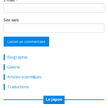
E-mail
*
Site web
Biographie
Alternative:
Galerie
Articles scientifiques
Traductions
Le Japon