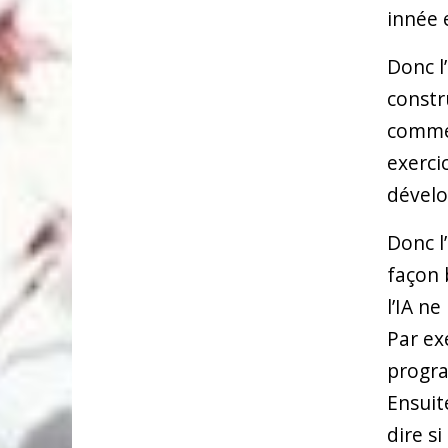
innée 
Donc l’
constr
comme 
exerci
dévelo
Donc l
façon 
l’IA n
Par ex
progra
Ensuit
dire si