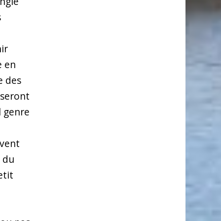
angle
s
ir
e en
e des
 seront
l genre
uvent
n du
etit