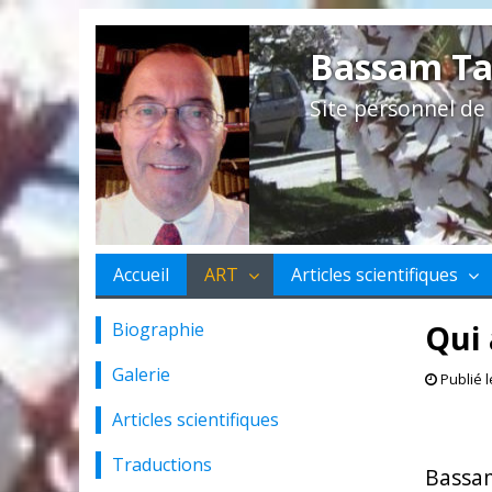
Bassam Ta
Site personnel d
Accueil
ART
Articles scientifiques
Qui 
Biographie
Galerie
Publié 
Articles scientifiques
Traductions
Bassa