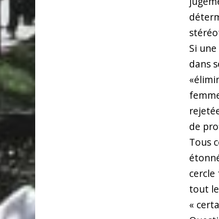
jugeme
déterm
stéréo
Si une 
dans s
«élimi
femmes
rejeté
de prof
Tous c
étonné
cercle
tout l
« cert