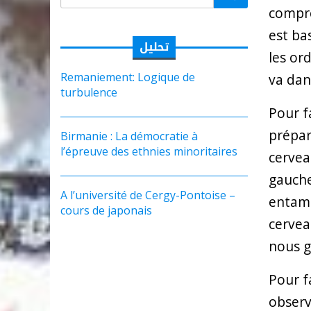
compre
est ba
تحليل
les or
Remaniement: Logique de
va dan
turbulence
Pour f
préparo
Birmanie : La démocratie à
l’épreuve des ethnies minoritaires
cervea
gauche
A l’université de Cergy-Pontoise –
entame
cours de japonais
cervea
nous g
Pour f
observ