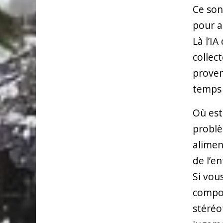
Ce son
pour a
Là l’I
collec
proven
temps 
Où est
problè
aliment
de l’e
Si vou
compor
stéréo