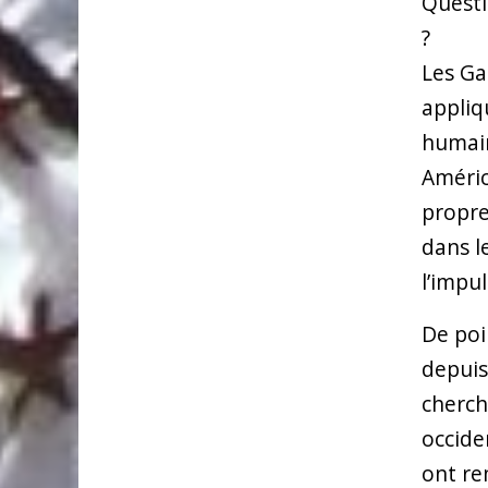
Questi
?
Les Ga
appliq
humain
Améric
propre
dans l
l’impu
De poi
depuis
cherch
occide
ont re