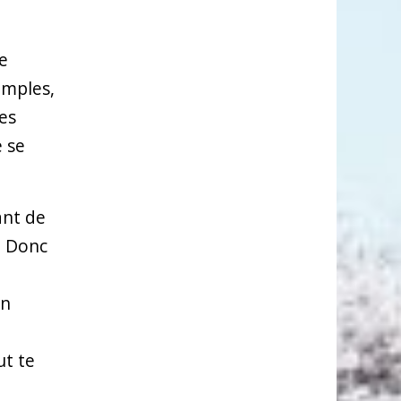
se
emples,
es
e se
ant de
. Donc
un
ut te