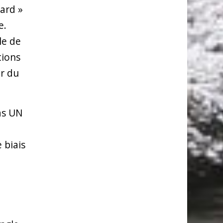
ard »
e.
le de
tions
r du
as UN
e biais