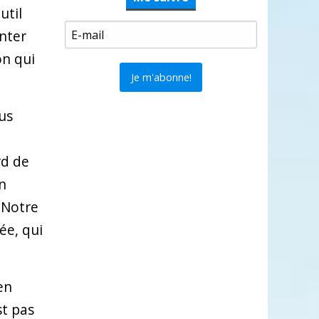
util
nter
on qui
us
rd de
n
. Notre
ée, qui
en
st pas