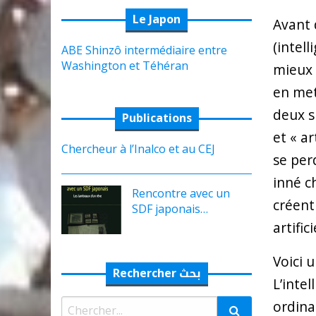
Le Japon
Avant 
(intell
ABE Shinzô intermédiaire entre
Washington et Téhéran
mieux v
en met
deux si
Publications
et « ar
Chercheur à l’Inalco et au CEJ
se perd
inné c
Rencontre avec un
créent
SDF japonais…
artifici
Voici u
Rechercher بحث
L’intel
Rechercher:
ordina