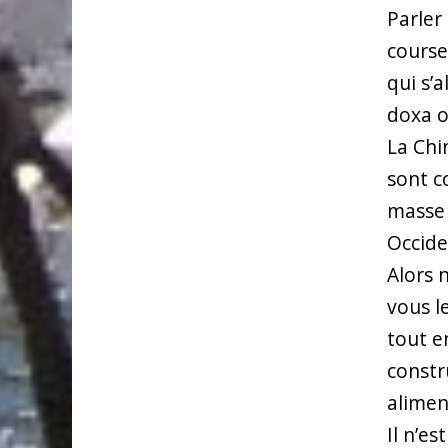
Parler
course
qui s’
doxa o
La Chi
sont c
masse 
Occide
Alors 
vous l
tout e
constr
aliment
Il n’es