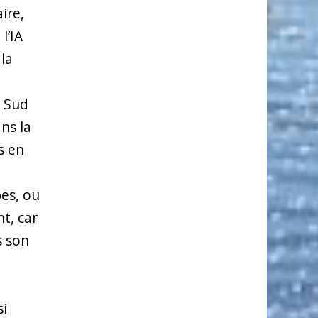
ire,
l’IA
la
u Sud
ns la
s en
bes, ou
t, car
s son
si