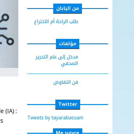
من اليابان
طلب الراحة أم الاختراع
مؤلفات
مدخل إلى علم التحرير
الصحفي
فن التفاوض
Twitter
 (IA) :
Tweets by tayarabassam
es
Me suivre