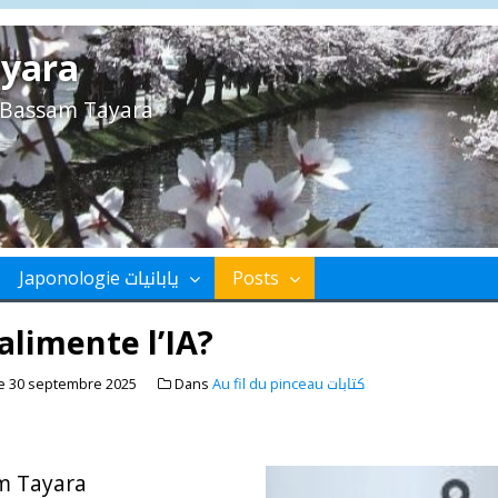
yara
e Bassam Tayara
Japonologie يابانيات
Posts
alimente l’IA?
le
30 septembre 2025
Dans
Au fil du pinceau كتابات
m Tayara