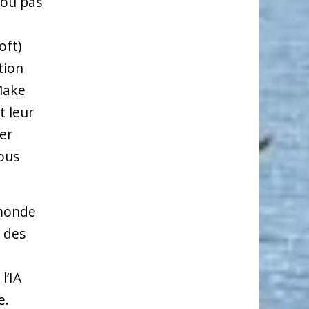
 ou pas
oft)
tion
Make
t leur
ler
sous
 monde
, des
l’IA
e.