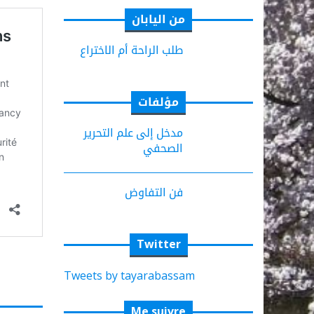
من اليابان
طلب الراحة أم الاختراع
مؤلفات
مدخل إلى علم التحرير
الصحفي
فن التفاوض
Twitter
Tweets by tayarabassam
Me suivre