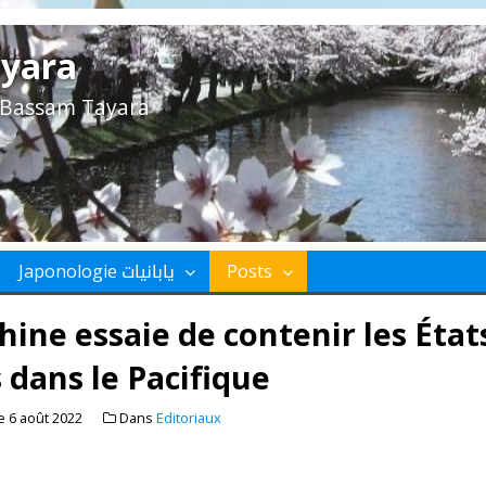
yara
e Bassam Tayara
Japonologie يابانيات
Posts
hine essaie de contenir les État
 dans le Pacifique
le
6 août 2022
Dans
Editoriaux