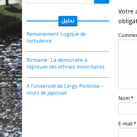
Votre 
obliga
تحليل
Remaniement: Logique de
Commen
turbulence
Birmanie : La démocratie à
l’épreuve des ethnies minoritaires
A l’université de Cergy-Pontoise –
cours de japonais
Nom
*
E-mail
*