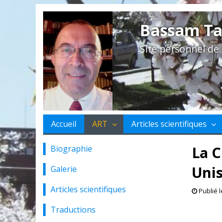
Bassam Ta
Site personnel d
Accueil
ART
Articles scientifiques
La C
Biographie
Unis
Galerie
Articles scientifiques
Publié 
Traductions