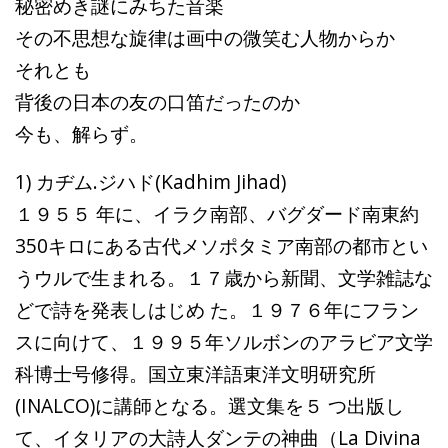
秘密めき謎にみちた音楽
その不思想な旋律は画中の微笑む人物からか
それとも
背後の日本の友の口笛だったのか
今も、解らず。
1) カヂム.ジハド(Kadhim Jihad)
１９５５ 年に、イラク南部、バグダード南東約
350キロにある古代メソポタミア南部の都市とい
うウルで生まれる。１７歳から新聞、文学雑誌な
どで詩を発表しはじめ た。１９７６年にフラン
スに向けて、１９９５年ソルボンのアラビア文学
科博士号修得。国立東洋語東洋文明研究所
(INALCO)に講師となる。選文集を５ つ出版し
て、イタリアの大詩人ダンテの神曲（La Divina