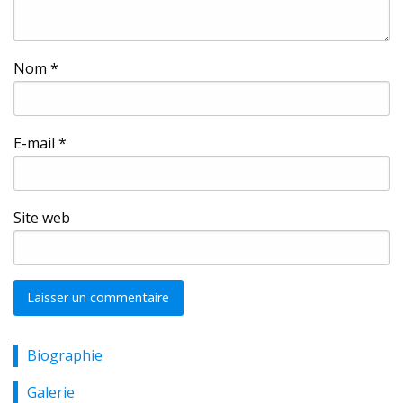
Nom
*
E-mail
*
Site web
Biographie
Alternative:
Galerie