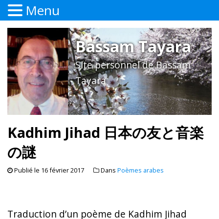
Menu
Bassam Tayara
Site personnel de Bassam
Tayara
Kadhim Jihad 日本の友と音楽
の謎
Publié le
16 février 2017
Dans
Poèmes arabes
Traduction d’un poème de Kadhim Jihad