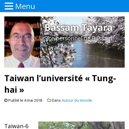
Menu
Bassam Tayara
Site personnel de Bassam
Tayara
Taiwan l’université « Tung-
hai »
Publié le
4 mai 2018
Dans
Autour du monde
Taiwan-6