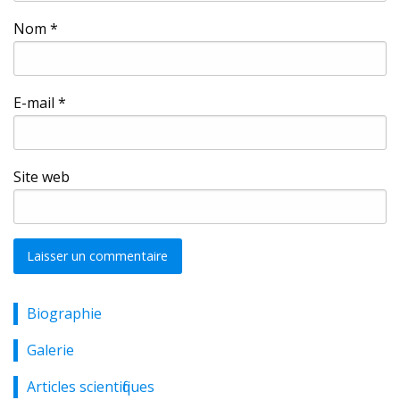
Nom
*
E-mail
*
Site web
Biographie
Alternative:
Galerie
Articles scientifiques