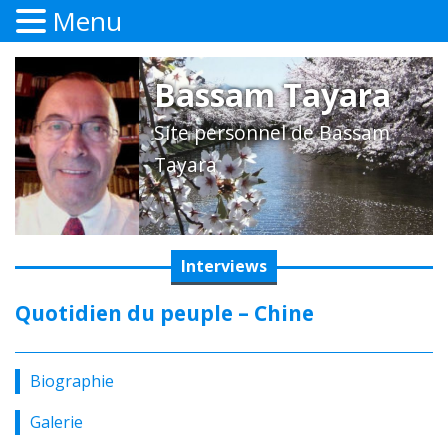
Menu
Bassam Tayara
Site personnel de Bassam
Tayara
Interviews
Quotidien du peuple – Chine
Biographie
Galerie