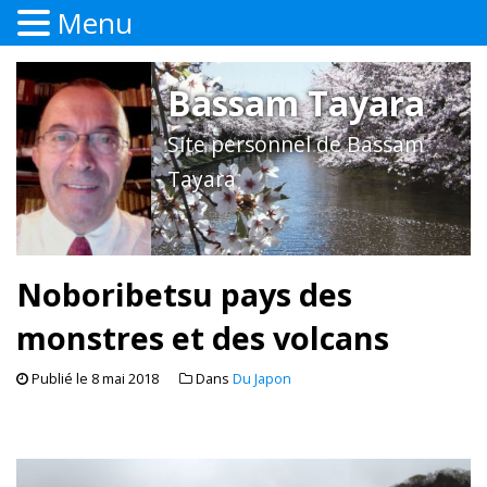
Menu
Bassam Tayara
Site personnel de Bassam
Tayara
Noboribetsu pays des
monstres et des volcans
Publié le
8 mai 2018
Dans
Du Japon